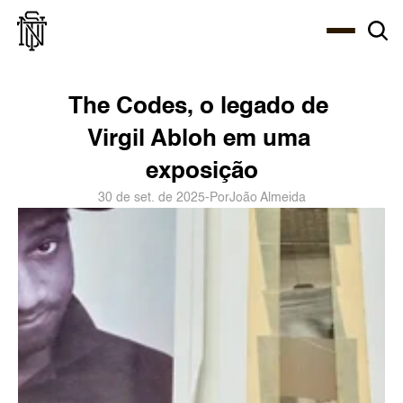
Select Language
About
Zine
Agency
Café
Shop
PT-BR
The Codes, o legado de 
Virgil Abloh em uma 
exposição
30 de set. de 2025
-
Por
João Almeida