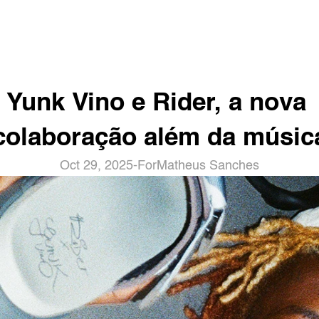
Yunk Vino e Rider, a nova 
colaboração além da músic
Oct 29, 2025
-
For
Matheus Sanches