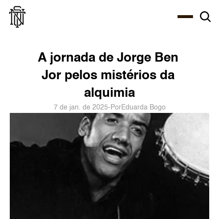
Select Language
About
Zine
Agency
Café
Shop
PT-BR
A jornada de Jorge Ben 
Jor pelos mistérios da 
alquimia
7 de jan. de 2025
-
Por
Eduarda Bogo