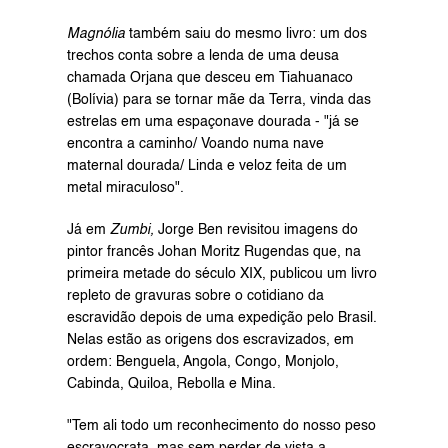
Magnólia
 também saiu do mesmo livro: um dos 
trechos conta sobre a lenda de uma deusa 
chamada Orjana que desceu em Tiahuanaco 
(Bolívia) para se tornar mãe da Terra, vinda das 
estrelas em uma espaçonave dourada - "já se 
encontra a caminho/ Voando numa nave 
maternal dourada/ Linda e veloz feita de um 
metal miraculoso".
Já em 
Zumbi,
 Jorge Ben revisitou imagens do 
pintor francês Johan Moritz Rugendas que, na 
primeira metade do século XIX, publicou um livro 
repleto de gravuras sobre o cotidiano da 
escravidão depois de uma expedição pelo Brasil. 
Nelas estão as origens dos escravizados, em 
ordem: Benguela, Angola, Congo, Monjolo, 
Cabinda, Quiloa, Rebolla e Mina.
"Tem ali todo um reconhecimento do nosso peso 
escravocrata, mas sem perder de vista a 