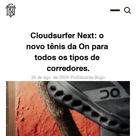
Select Language
About
Zine
Agency
Café
Shop
PT-BR
Cloudsurfer Next: o 
novo tênis da On para 
todos os tipos de 
corredores.
20 de ago. de 2024
-
Por
Eduarda Bogo