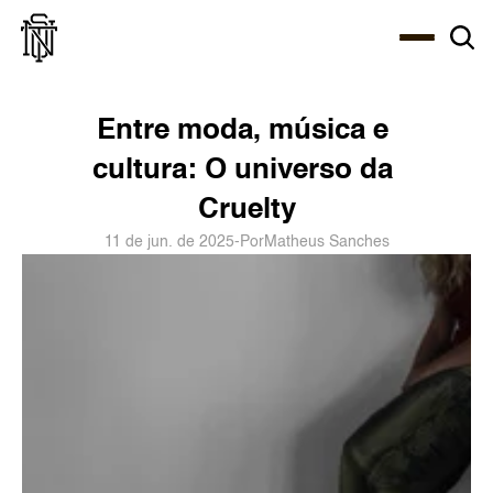
Select Language
About
Zine
Agency
Café
Shop
PT-BR
Entre moda, música e 
cultura: O universo da 
Cruelty
11 de jun. de 2025
-
Por
Matheus Sanches