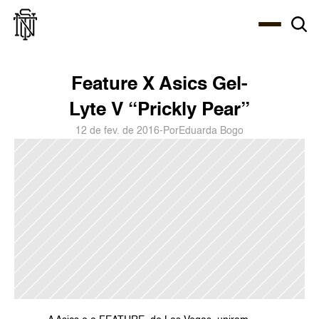
Select Language
About
Zine
Agency
Café
Shop
PT-BR
Feature X Asics Gel-
Lyte V “Prickly Pear”
12 de fev. de 2016
-
Por
Eduarda Bogo