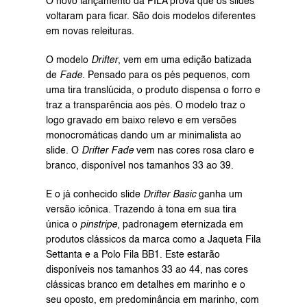
O novo lançamento da 
FILA
 prova que os slides 
voltaram para ficar. São dois modelos diferentes 
em novas releituras.
O modelo 
Drifter
, vem em uma edição batizada 
de 
Fade
. Pensado para os pés pequenos, com 
uma tira translúcida, o produto dispensa o forro e 
traz a transparência aos pés. O modelo traz o 
logo gravado em baixo relevo e em versões 
monocromáticas dando um ar minimalista ao 
slide. O 
Drifter Fade
 vem nas cores rosa claro e 
branco, disponível nos tamanhos 33 ao 39.
E o já conhecido slide 
Drifter Basic
 ganha um 
versão icônica. Trazendo à tona em sua tira 
única o 
pinstripe
, padronagem eternizada em 
produtos clássicos da marca como a Jaqueta Fila 
Settanta e a Polo Fila BB1. Este estarão 
disponíveis nos tamanhos 33 ao 44, nas cores 
clássicas branco em detalhes em marinho e o 
seu oposto, em predominância em marinho, com 