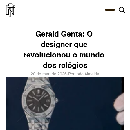
Select Language
About
Zine
Agency
Café
Shop
PT-BR
Gerald Genta: O 
designer que 
revolucionou o mundo 
dos relógios
20 de mar. de 2026
-
Por
João Almeida