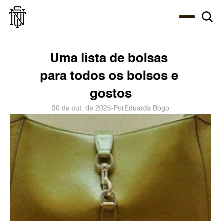
Select Language
About
Zine
Agency
Café
Shop
PT-BR
Uma lista de bolsas 
para todos os bolsos e 
gostos
30 de out. de 2025
-
Por
Eduarda Bogo