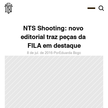
Select Language
About
Zine
Agency
Café
Shop
PT-BR
NTS Shooting: novo 
editorial traz peças da 
FILA em destaque
8 de jul. de 2016
-
Por
Eduarda Bogo