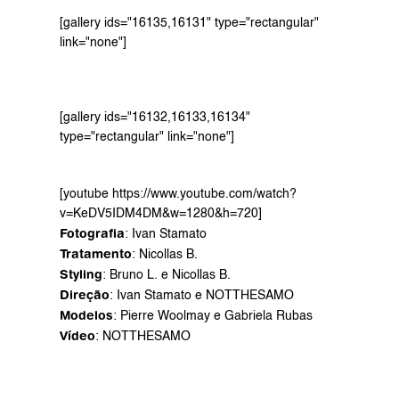
[gallery ids="16135,16131" type="rectangular" 
link="none"]
[gallery ids="16132,16133,16134" 
type="rectangular" link="none"]
[youtube https://www.youtube.com/watch?
v=KeDV5IDM4DM&w=1280&h=720]
Fotografia
: 
Ivan Stamato
Tratamento
: 
Nicollas B
.
Styling
: Bruno L. e Nicollas B.
Direção
: Ivan Stamato e NOTTHESAMO
Modelos
: 
Pierre Woolmay
 e 
Gabriela Rubas
Vídeo
: NOTTHESAMO