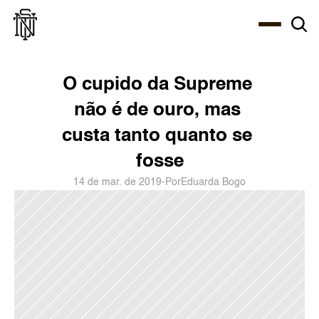
Select Language
About
Zine
Agency
Café
Shop
PT-BR
O cupido da Supreme 
não é de ouro, mas 
custa tanto quanto se 
fosse
14 de mar. de 2019
-
Por
Eduarda Bogo