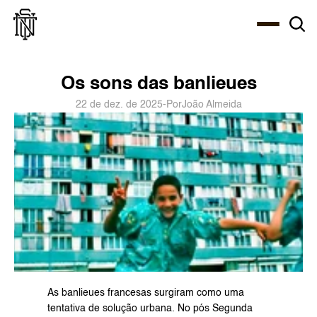
Select Language
About
Zine
Agency
Café
Shop
PT-BR
Os sons das banlieues
22 de dez. de 2025
-
Por
João Almeida
As banlieues francesas surgiram como uma 
tentativa de solução urbana. No pós Segunda 