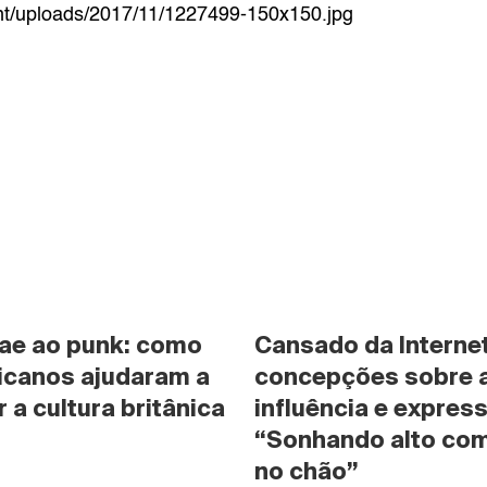
nt/uploads/2017/11/1227499-150x150.jpg
ae ao punk: como 
Cansado da Internet
icanos ajudaram a 
concepções sobre a 
 a cultura britânica
influência e expres
“Sonhando alto com
no chão”