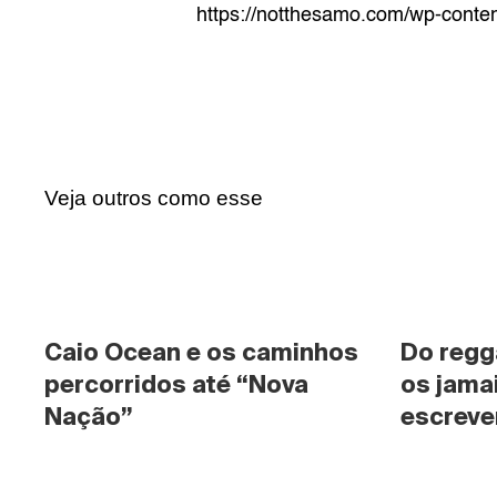
https://notthesamo.com/wp-conte
Veja outros como esse
Caio Ocean e os caminhos 
Do regg
percorridos até “Nova 
os jama
Nação”
escrever