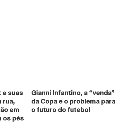
 e suas 
Gianni Infantino, a “venda” 
rua, 
da Copa e o problema para 
são em 
o futuro do futebol
 os pés 