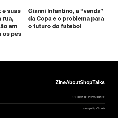
 e suas 
Gianni Infantino, a “venda” 
rua, 
da Copa e o problema para 
são em 
o futuro do futebol
 os pés 
Zine
About
Shop
Talks
POLITICA DE PRIVACIDADE
developed by t0fu.tech