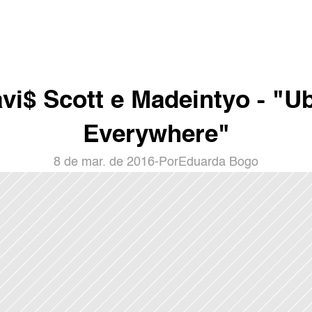
avi$ Scott e Madeintyo - "Ub
Everywhere"
8 de mar. de 2016
-
Por
Eduarda Bogo