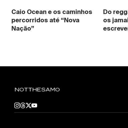
Caio Ocean e os caminhos 
Do regg
percorridos até “Nova 
os jama
Nação”
escrever