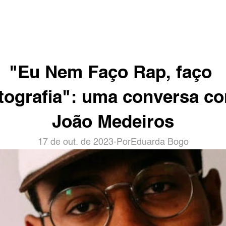
"Eu Nem Faço Rap, faço 
tografia": uma conversa co
João Medeiros
17 de out. de 2023
-
Por
Eduarda Bogo