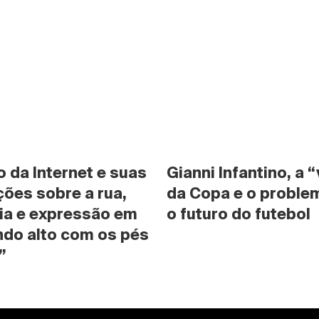
da Internet e suas 
Gianni Infantino, a “
ões sobre a rua, 
da Copa e o problem
ia e expressão em 
o futuro do futebol
do alto com os pés 
”