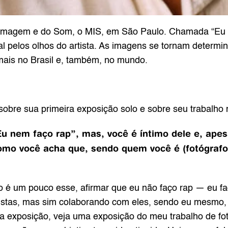
Imagem e do Som, o MIS, em São Paulo. Chamada “Eu 
 pelos olhos do artista. As imagens se tornam determina
ais no Brasil e, também, no mundo.
re sua primeira exposição solo e sobre seu trabalho n
Eu nem faço rap”, mas, você é íntimo dele e, ape
omo você acha que, sendo quem você é (fotógrafo 
é um pouco esse, afirmar que eu não faço rap — eu faç
tistas, mas sim colaborando com eles, sendo eu mesmo, t
a exposição, veja uma exposição do meu trabalho de fot