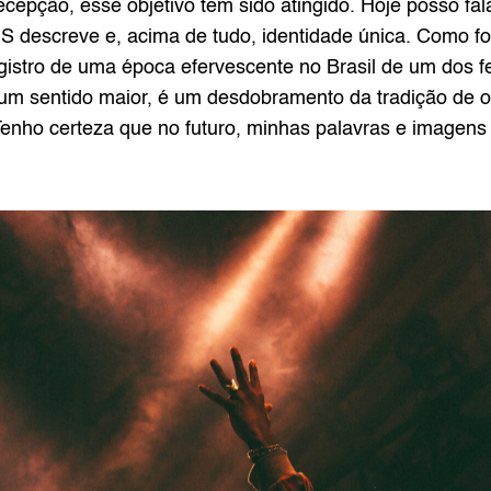
cepção, esse objetivo tem sido atingido. Hoje posso fal
S descreve e, acima de tudo, identidade única. Como fotó
egistro de uma época efervescente no Brasil de um dos
m sentido maior, é um desdobramento da tradição de oral
 Tenho certeza que no futuro, minhas palavras e imagens