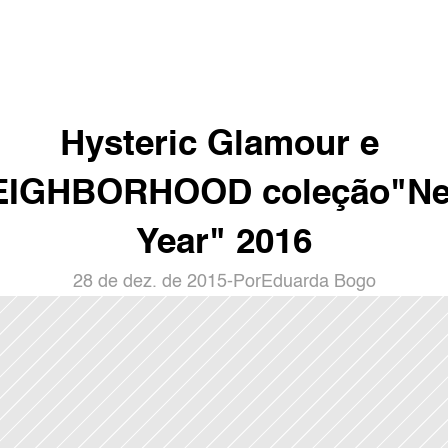
Hysteric Glamour e 
EIGHBORHOOD coleção"Ne
Year" 2016
28 de dez. de 2015
-
Por
Eduarda Bogo