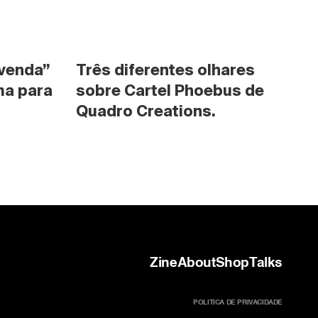
venda” 
Três diferentes olhares 
a para 
sobre Cartel Phoebus de 
Quadro Creations.
Zine
About
Shop
Talks
POLITICA DE PRIVACIDADE