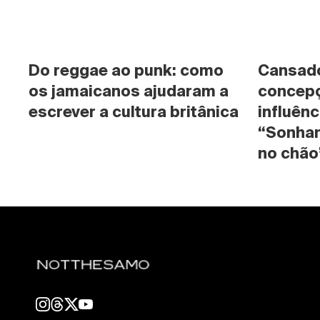
Do reggae ao punk: como 
Cansado 
os jamaicanos ajudaram a 
concepç
escrever a cultura britânica
influênc
“Sonhan
no chão