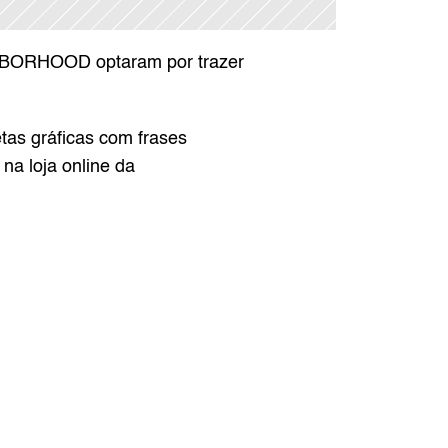
HBORHOOD optaram por trazer 
as gráficas com frases 
 na 
loja
 online da 