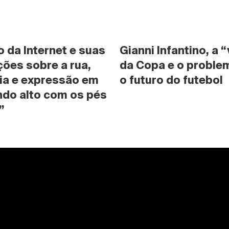
da Internet e suas 
Gianni Infantino, a “
ões sobre a rua, 
da Copa e o problem
ia e expressão em 
o futuro do futebol
do alto com os pés 
”