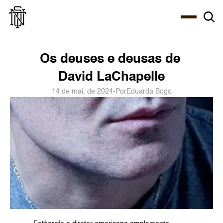
Select Language
About
Zine
Agency
Café
Shop
PT-BR
Os deuses e deusas de 
David LaChapelle
14 de mai. de 2024
-
Por
Eduarda Bogo